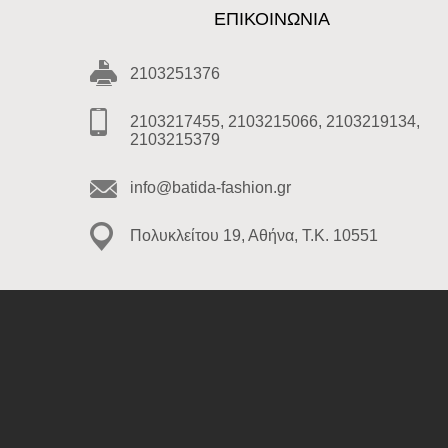
ΕΠΙΚΟΙΝΩΝΊΑ
2103251376
2103217455, 2103215066, 2103219134,
2103215379
info@batida-fashion.gr
Πολυκλείτου 19, Αθήνα, T.K. 10551