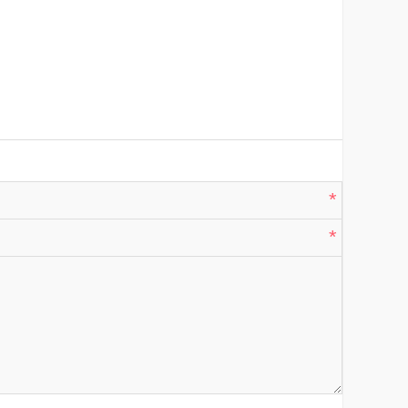
*
*
*