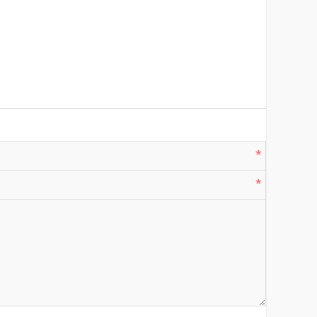
*
*
*