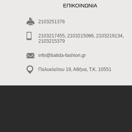
ΕΠΙΚΟΙΝΩΝΊΑ
2103251376
2103217455, 2103215066, 2103219134,
2103215379
info@batida-fashion.gr
Πολυκλείτου 19, Αθήνα, T.K. 10551