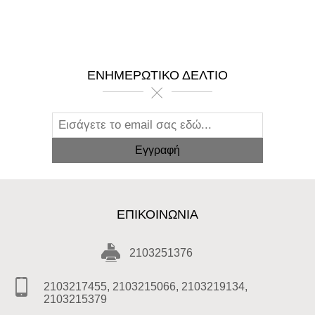
ΕΝΗΜΕΡΩΤΙΚΌ ΔΕΛΤΊΟ
ΕΠΙΚΟΙΝΩΝΊΑ
2103251376
2103217455, 2103215066, 2103219134,
2103215379