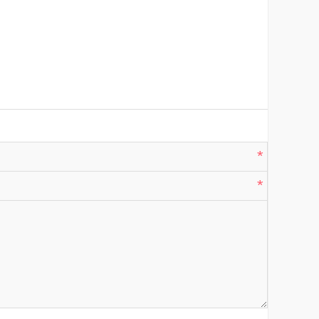
*
*
*