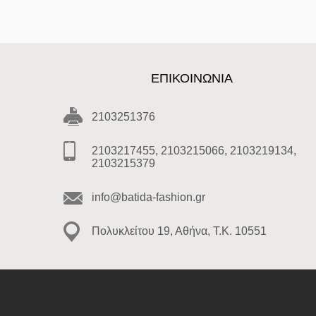
ΕΠΙΚΟΙΝΩΝΊΑ
2103251376
2103217455, 2103215066, 2103219134,
2103215379
info@batida-fashion.gr
Πολυκλείτου 19, Αθήνα, T.K. 10551