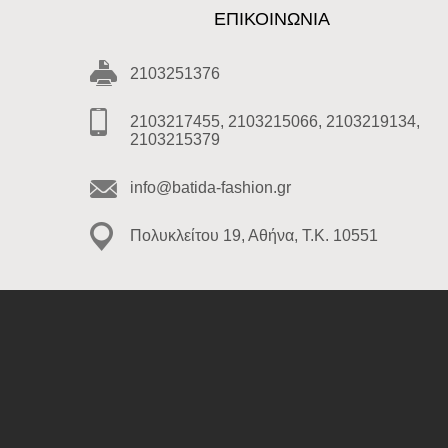
ΕΠΙΚΟΙΝΩΝΊΑ
2103251376
2103217455, 2103215066, 2103219134,
2103215379
info@batida-fashion.gr
Πολυκλείτου 19, Αθήνα, T.K. 10551