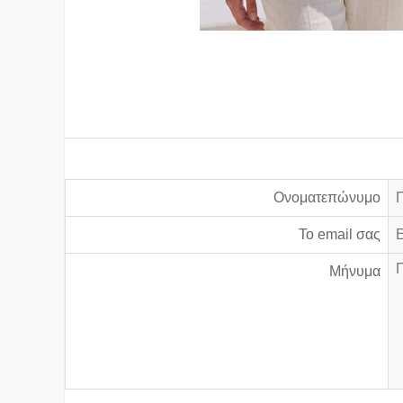
Ονοματεπώνυμο
Το email σας
Μήνυμα