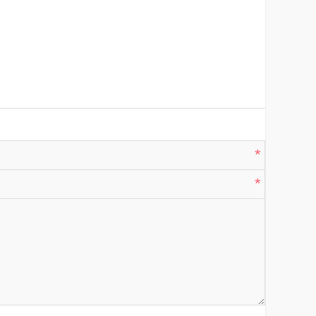
*
*
*