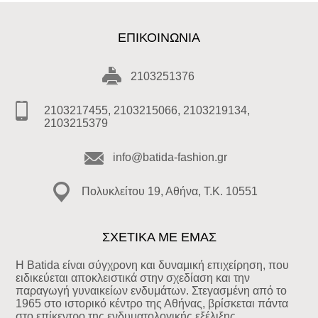
ΕΠΙΚΟΙΝΩΝΊΑ
2103251376
2103217455, 2103215066, 2103219134,
2103215379
info@batida-fashion.gr
Πολυκλείτου 19, Αθήνα, T.K. 10551
ΣΧΕΤΙΚΑ ΜΕ ΕΜΑΣ
Η Batida είναι σύγχρονη και δυναμική επιχείρηση, που
ειδικεύεται αποκλειστικά στην σχεδίαση και την
παραγωγή γυναικείων ενδυμάτων. Στεγασμένη από το
1965 στο ιστορικό κέντρο της Αθήνας, βρίσκεται πάντα
στο επίκεντρο της ενδυματολογικής εξέλιξης.