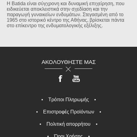
Η Batida είναι σύγχρονη και δυναμική επιχείρηση, που
ειδικεύεται αποκλειστικά στην σχεδίαση και την
παραγωγή γυναικείων ενδυμάτων. Στεγασμένη από το
1965 στο ιστορικό κέντρο της Αθήνας, βρίσκεται πάντα
στο επίκεντρο της ενδυματολογικής εξέλιξης.
ΑΚΟΛΟΥΘΉΣΤΕ ΜΑΣ
Τρόποι Πληρωμής
Επιστροφές Προϊόντων
Πολιτική απορρήτου
Όροι Χρήσης