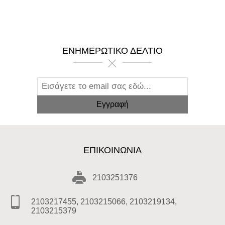
ΕΝΗΜΕΡΩΤΙΚΌ ΔΕΛΤΊΟ
ΕΠΙΚΟΙΝΩΝΊΑ
2103251376
2103217455, 2103215066, 2103219134,
2103215379