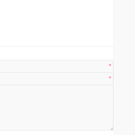
*
*
*