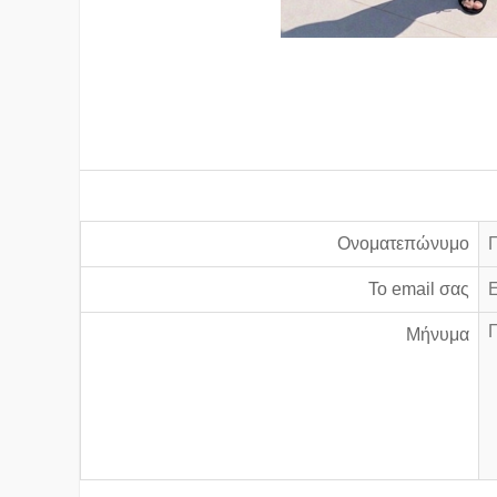
Ονοματεπώνυμο
Το email σας
Μήνυμα