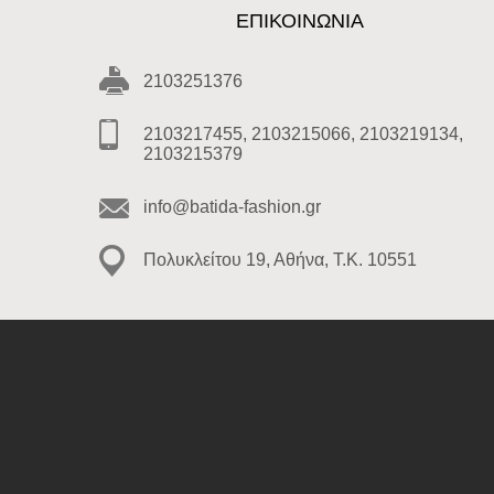
ΕΠΙΚΟΙΝΩΝΊΑ
2103251376
2103217455, 2103215066, 2103219134,
2103215379
info@batida-fashion.gr
Πολυκλείτου 19, Αθήνα, T.K. 10551