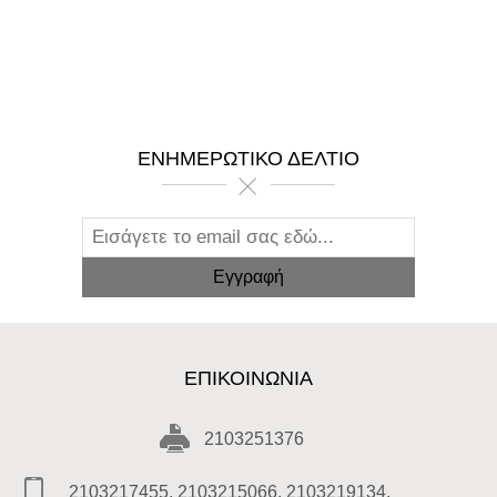
ΕΝΗΜΕΡΩΤΙΚΌ ΔΕΛΤΊΟ
ΕΠΙΚΟΙΝΩΝΊΑ
2103251376
2103217455, 2103215066, 2103219134,