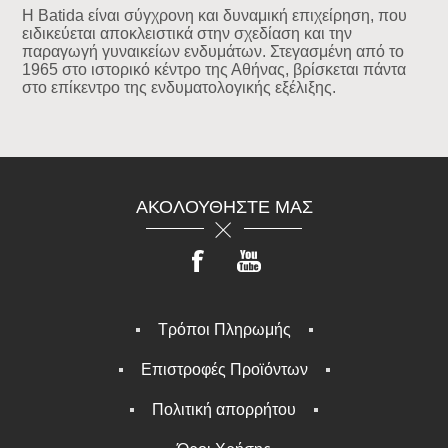
Η Batida είναι σύγχρονη και δυναμική επιχείρηση, που
ειδικεύεται αποκλειστικά στην σχεδίαση και την
παραγωγή γυναικείων ενδυμάτων. Στεγασμένη από το
1965 στο ιστορικό κέντρο της Αθήνας, βρίσκεται πάντα
στο επίκεντρο της ενδυματολογικής εξέλιξης.
ΑΚΟΛΟΥΘΉΣΤΕ ΜΑΣ
Τρόποι Πληρωμής
Επιστροφές Προϊόντων
Πολιτική απορρήτου