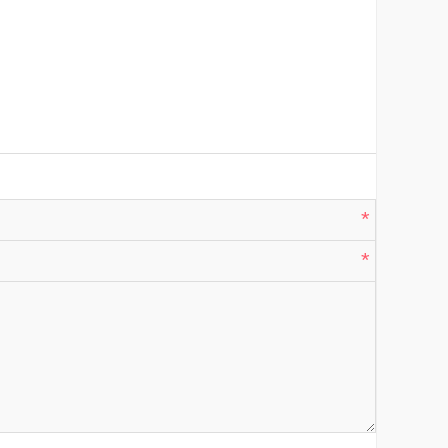
*
*
*