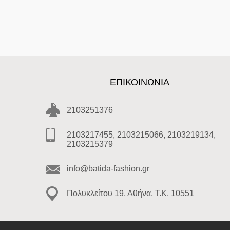
ΕΠΙΚΟΙΝΩΝΊΑ
2103251376
2103217455, 2103215066, 2103219134,
2103215379
info@batida-fashion.gr
Πολυκλείτου 19, Αθήνα, T.K. 10551