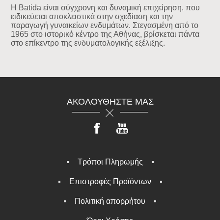
Η Batida είναι σύγχρονη και δυναμική επιχείρηση, που
ειδικεύεται αποκλειστικά στην σχεδίαση και την
παραγωγή γυναικείων ενδυμάτων. Στεγασμένη από το
1965 στο ιστορικό κέντρο της Αθήνας, βρίσκεται πάντα
στο επίκεντρο της ενδυματολογικής εξέλιξης.
ΑΚΟΛΟΥΘΉΣΤΕ ΜΑΣ
Τρόποι Πληρωμής
Επιστροφές Προϊόντων
Πολιτική απορρήτου