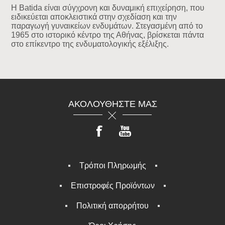
Η Batida είναι σύγχρονη και δυναμική επιχείρηση, που
ειδικεύεται αποκλειστικά στην σχεδίαση και την
παραγωγή γυναικείων ενδυμάτων. Στεγασμένη από το
1965 στο ιστορικό κέντρο της Αθήνας, βρίσκεται πάντα
στο επίκεντρο της ενδυματολογικής εξέλιξης.
ΑΚΟΛΟΥΘΉΣΤΕ ΜΑΣ
Τρόποι Πληρωμής
Επιστροφές Προϊόντων
Πολιτική απορρήτου