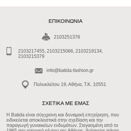
ΕΠΙΚΟΙΝΩΝΊΑ
2103251376
2103217455, 2103215066, 2103219134,
2103215379
info@batida-fashion.gr
Πολυκλείτου 19, Αθήνα, T.K. 10551
ΣΧΕΤΙΚΑ ΜΕ ΕΜΑΣ
Η Batida είναι σύγχρονη και δυναμική επιχείρηση, που
ειδικεύεται αποκλειστικά στην σχεδίαση και την
παραγωγή γυναικείων ενδυμάτων. Στεγασμένη από το
1965 στο ιστορικό κέντρο της Αθήνας, βρίσκεται πάντα