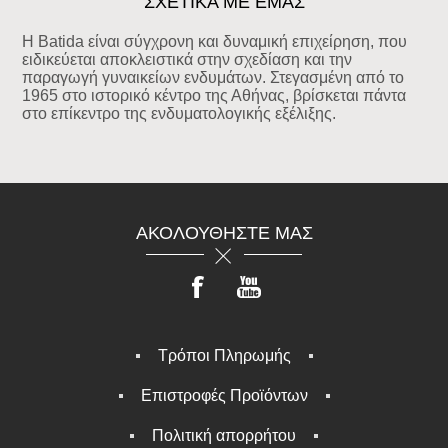
ΣΧΕΤΙΚΑ ΜΕ ΕΜΑΣ
Η Batida είναι σύγχρονη και δυναμική επιχείρηση, που
ειδικεύεται αποκλειστικά στην σχεδίαση και την
παραγωγή γυναικείων ενδυμάτων. Στεγασμένη από το
1965 στο ιστορικό κέντρο της Αθήνας, βρίσκεται πάντα
στο επίκεντρο της ενδυματολογικής εξέλιξης.
ΑΚΟΛΟΥΘΉΣΤΕ ΜΑΣ
Τρόποι Πληρωμής
Επιστροφές Προϊόντων
Πολιτική απορρήτου