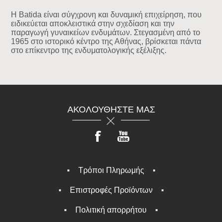
Η Batida είναι σύγχρονη και δυναμική επιχείρηση, που
ειδικεύεται αποκλειστικά στην σχεδίαση και την
παραγωγή γυναικείων ενδυμάτων. Στεγασμένη από το
1965 στο ιστορικό κέντρο της Αθήνας, βρίσκεται πάντα
στο επίκεντρο της ενδυματολογικής εξέλιξης.
ΑΚΟΛΟΥΘΉΣΤΕ ΜΑΣ
Τρόποι Πληρωμής
Επιστροφές Προϊόντων
Πολιτική απορρήτου